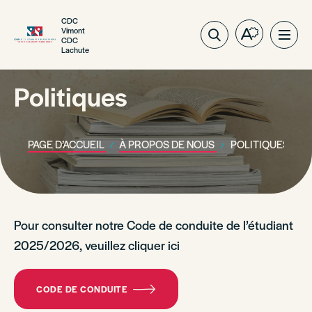
CDC
Vimont
Ouvrez
Ouvri
CDC
Lachute
la
la
barre
navig
d'outils
Politiques
du
d'accessibil
site
PAGE D’ACCUEIL
À PROPOS DE NOUS
POLITIQUES
Pour consulter notre Code de conduite de l’étudiant
2025/2026, veuillez cliquer ici
CODE DE CONDUITE