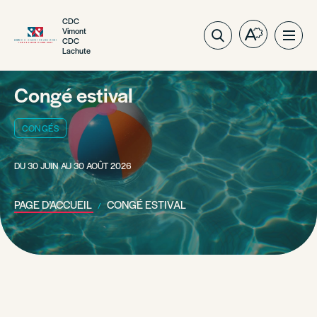
CDC
Vimont
Ouvrez
Ouvri
CDC
Lachute
la
la
barre
navig
d'outils
du
Congé estival
d'accessibil
site
CONGÉS
DU 30 JUIN AU 30 AOÛT 2026
PAGE D’ACCUEIL
CONGÉ ESTIVAL